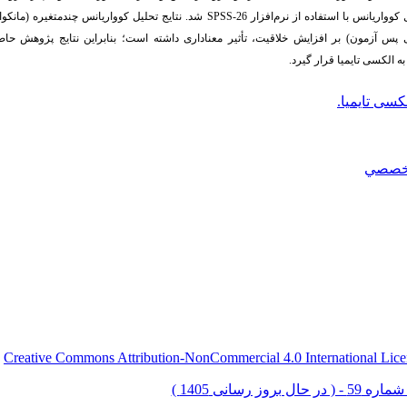
وواریانس با استفاده از نرم‌افزار
SPSS-26
شد. نتایج تحلیل کوواریانس چندمتغیره (مانکوا) 
پس‏ آزمون) بر افزایش خلاقیت، تأثیر معناداری داشته است؛ بنابراین نتایج پژوهش حاض
 الکسی تایمیا قرار گیرد.
کسی تایمیا.
خصصي
Creative Commons Attribution-NonCommercial 4.0 International Lice
ق