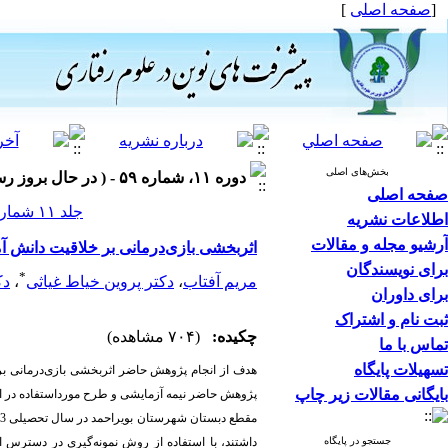
[
صفحه اصلی
]
بخش‌های اصلی
دوره ۱۱، شماره ۵۹ - ( در حال بروز رسانی ۱۴۰۵ )
صفحه اصلی
جلد ۱۱ شماره ۵۹ صفحات ۱۹-۱۳
اطلاعات نشریه
آرشیو مجله و مقالات
اثربخشی بازی‌درمانی بر خلاقیت دانش آمو
برای نویسندگان
*
مریم آفتاب
،
دکتر پروین خیاط غیاثی
،
دک
برای داوران
ثبت نام و اشتراک
چکیده:
(۷۰۴ مشاهده)
تماس با ما
تسهیلات پایگاه
بایگانی مقالات زیر چاپ
پژوهش حاضر نیمه آزمایشی و طرح مورداستفاده در ای
جستجو در پایگاه