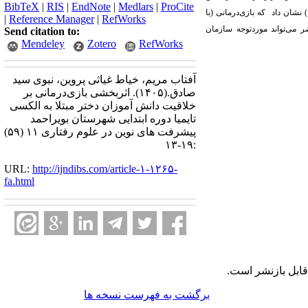
BibTeX
|
RIS
|
EndNote
|
Medlars
|
ProCite
نشان داد ‏ که بازی‌درمانی (با
|
Reference Manager
|
RefWorks
ر می‌تواند موردتوجه سازمان
Send citation to:
Mendeley
Zotero
RefWorks
آفتاب مریم، خیاط غیاثی پروین، نبوی سید
صادق.
(۱۴۰۵).
اثربخشی بازی‌درمانی بر
خلاقیت دانش آموزان دختر مبتلا به الکسی
تایمیا دوره ابتدایی شهرستان بویراحمد
پیشرفت های نوین در علوم رفتاری ۱۱ (۵۹)
:۱۹-۱۳
URL:
http://ijndibs.com/article-۱-۱۲۶۵-
fa.html
ابل بازنشر است.
برگشت به فهرست نسخه ها