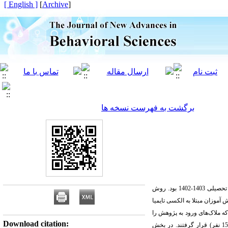
[ English ]
]
Archive
[
برگشت به فهرست نسخه ها
هدف از انجام پژوهش حاضر اثربخشی بازی‌درمانی بر خلاقیت دانش آموزان دختر مبتلا به الکسی تایمیا دوره ابتدایی شهرستان بویراحمد در سال تحصیلی 1403-1402 بود. روش
آموزان مبتلا به الکسی تایمیا
ر از دانش آموزان مبتلا به الکسی تایمیا که ملاک‌های ورود به پژوهش را
Download citation:
داشتند، با استفاده از روش نمونه‌گیری در دسترس انتخاب و به‌صورت تصادفی ساده در دو گروه آزمایش و کنترل به‌صورت مساوی (هر گروه 15 نفر) قرار گرفتند. در بخش