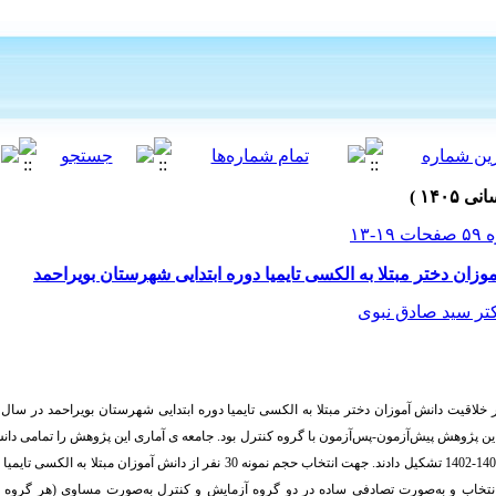
زان دختر مبتلا به الکسی تایمیا دوره ابتدایی شهرستان بویراحمد
تر سید صادق نبوی
ن پژوهش پیش‌آزمون-پس‌آزمون با گروه کنترل بود. جامعه
ی آماری این پژوهش را تمامی دانش 
مقطع دبستان شهرستان بویراحمد در سال تحصیلی 1403-1402 تشکیل دادند. جهت انتخاب حجم نمونه 30 نف