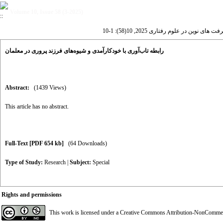
Volume 10, Issue 58 (3-2025)
 های نوین در علوم رفتاری 2025, 10(58): 1-10
رابطه تاب‌آوری با خودکارآمدی و شیوه‌های فرزند پروری در معلمان
Abstract:
(1439 Views)
This article has no abstract.
Full-Text
[PDF 654 kb]
(64 Downloads)
Type of Study:
Research
|
Subject:
Special
Rights and permissions
This work is licensed under a
Creative Commons Attribution-NonCommerci