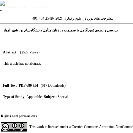
Volume 6, Issue 54 (3-2021)
پیشرفت های نوین در علوم رفتاری 2021, 6(54): 484-491
بررسی رابطه‌ی ذهن‌آگاهی با صمیمت در زنان متأهل دانشگاه پیام نور شهر اهواز
Abstract:
(2527 Views)
This article has no abstract.
Full-Text
[PDF 680 kb]
(617 Downloads)
Type of Study:
Applicable
|
Subject:
Special
Rights and permissions
This work is licensed under a
Creative Commons Attribution-NonCommerci