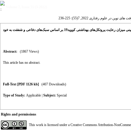
Volume 7, Issue 55 (3-2022)
ای نوین در علوم رفتاری 2022, 7(55): 225-236
میزان رعایت پروتکل‌های بهداشتی کووید19 بر اساس سبک‌های دفاعی و شفقت به خود
Abstract:
(1867 Views)
This article has no abstract.
Full-Text
[PDF 1126 kb]
(407 Downloads)
Type of Study:
Applicable
|
Subject:
Special
Rights and permissions
This work is licensed under a
Creative Commons Attribution-NonCommerci