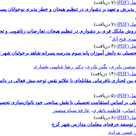
(PDF)
(۷ دریافت)
ذیرش و تعهد بر دشواری در تنظیم هیجان و خطر پذیری نوجوانان پسر 
(PDF)
(۷ دریافت)
روش مایکل فری بر دشواری در تنظیم هیجان، تعارضات زناشویی و تح
*
دی فتح آباد
(PDF)
(۳ دریافت)
تحصیلی به دانش آموزان پایه سوم مدرسه پسرانه شاهد برجوئیان شهر 
نوشین نادری
،
نگین نادری
،
دکتر رضا عباسی بختیاری
(PDF)
(۱۴ دریافت)
ین لجبازی-نافرمانی مقابله‌ای با علائم نقص توجه-بیش فعالی در دانش
(PDF)
(۵ دریافت)
لی بر اساس استقامت تحصیلی با نقش میانجی خود ناتوان‌سازی تحصیلی
ایمانی
،
فاطمه ناظری
،
عارفه سیاه منصور
(PDF)
(۸ دریافت)
 بر توسعه حرفه‌ای معلمان مدارس شهر کرج
س حسن مرادی