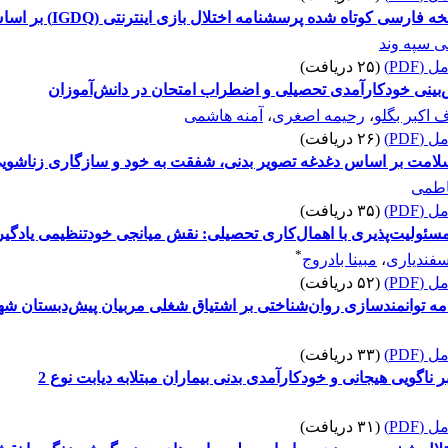
شده پرسشنامه اختلال بازی اینترنتی (IGDQ) بر اساس نظریه چندوجهی گریفیث
ی سپه وند
(PDF)
(۲۵ دریافت)
ینی خودکارآمدی تحصیلی و اضطراب امتحان در دانش‌آموزان
 اکبر بگلو
،
رحیمه اصغری
،
آمنه هاشمی
(PDF)
(۲۶ دریافت)
سلامت بر اساس دغدغه تصویر بدنی، شفقت به خود و سازگاری زناشویی
اطمی
(PDF)
(۳۵ دریافت)
ولیت‌پذیری با اهمال‌کاری تحصیلی: نقش میانجی خودتنظیمی یادگیر
*
فندیاری
،
مبینا بادروج
(PDF)
(۵۲ دریافت)
مه توانمندسازی روان‌شناختی بر اشتیاق شغلی مربیان پیش‌دبستان شه
(PDF)
(۳۳ دریافت)
ناگویی هیجانی و خودکارآمدی بدنی بیماران مبتلابه دیابت نوع 2
(PDF)
(۳۱ دریافت)