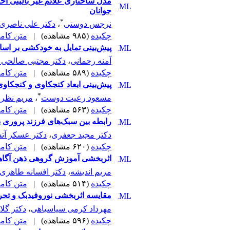
مدل ساختاری علائم غیر بالینی ا
جوانان
*
نرجس دوستی
،
دکتر علی ناصری
چکیده
(۹۸۵ مشاهده)
|
متن کامل (F
پیش‌بینی تمایل به خودکشی بر اس
آمنه رحمانی
،
دکتر مجتبی صالحی ح
چکیده
(۵۸۹ مشاهده)
|
متن کامل (F
پیش‌بینی ابعاد کنجکاوی و کنجکا
*
مسعود رعیت دوست
،
مریم نظری
چکیده
(۵۶۳ مشاهده)
|
متن کامل (F
رابطه بین سبک‌های فرزند پروری 
دکتر مجید جعفری
،
دکتر عسکر آتش
چکیده
(۶۲۰ مشاهده)
|
متن کامل (F
اثربخشی آموزش گروهی ذهن آگاهی ب
مریم اندیشه
،
دکتر افسانه طاهری
چکیده
(۵۱۴ مشاهده)
|
متن کامل (F
مقایسه اثربخشی نوروفیدبک و تحر
مهرداد کرمی سیاسیاهی
،
دکتر گل
چکیده
(۵۹۶ مشاهده)
|
متن کامل (F