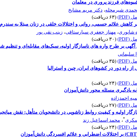
شیوه‌های فرزند پروری در معلمان
حمدی شیرمحله
،
دکتر مریم مشایخ
(PDF)
(۶۳ دریافت)
 کاهش علائم جسمی، روانی و اختلالات خلقی در زنان مبتلا به سندرم
 شاپوری
،
مهناز جعفری سیارستاقی
،
زینب نقی پور
(PDF)
(۳۰ دریافت)
آگهی بر طرح واره های ناسازگار اولیه، سبک‌های مقابله‌ای و تنظیم شن
 سلیمانی
(PDF)
(۳۵ دریافت)
 راه دور در کشوهای ایران، چین و استرالیا
(PDF)
(۲۴ دریافت)
ایه یادگیری مسئله محور دانش‌آموزان
یه احمدزاده
(PDF)
(۲۷ دریافت)
زگار اولیه و کیفیت روابط زناشویی در دانشجویان متأهل: نقش میانج
*
سکری
،
محمد اسماعیل زند
(PDF)
(۲۴ دریافت)