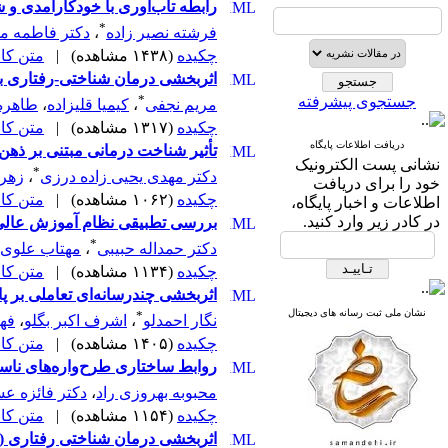
رابطه تاب‌آوری با خودکارآمدی و 
*
فرشته نصیر زاده
،
دکتر فاطمه م
چکیده
(۱۴۳۸ مشاهده)
|
متن کامل 
اثربخشی درمان شناختی-رفتاری بر
*
جستجوی پیشرفته
مریم نجفی
،
کیمیا قلیزاده
،
طاهره
چکیده
(۱۳۱۷ مشاهده)
|
متن کامل 
دریافت اطلاعات پایگاه
تأثیر شناخت درمانی مبتنی بر ذهن 
نشانی پست الکترونیک
*
دکتر مهدی یحیی زاده درزی
،
زهرا
خود را برای دریافت
چکیده
(۱۰۶۲ مشاهده)
|
متن کامل 
اطلاعات و اخبار پایگاه،
در کادر زیر وارد کنید.
بررسی تطبیقی نظام آموزش عالی از
*
دکتر حمداله حبیبی
،
مهتاب علوی
چکیده
(۱۱۳۴ مشاهده)
|
متن کامل 
اثربخشی چندرسانه‌ای تعاملی بر پ
نشان ملی ثبت رسانه های دیجیتال
*
نگار احمدلو
،
اشرف اکبر بگلو
،
فهم
چکیده
(۱۴۰۵ مشاهده)
|
متن کامل 
روابط ساختاری طرح‌واره‌های ناسا
محبوبه بهروزی راد
،
دکتر فائزه ع
چکیده
(۱۱۵۴ مشاهده)
|
متن کامل 
اثربخشی درمان شناختی رفتاری (CBT) بر اختلالات اضطرابی و علائم افسردگی دانش‌آموزان