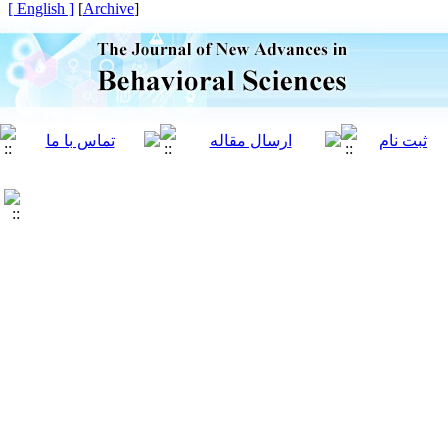
[ English ]
]
Archive
[