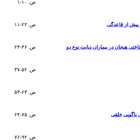
ص. ۱۰-۱
 پیش از قاعدگی
ص. ۲۲-۱۱
اختی هیجان در بیماران دیابت نوع دو
ص. ۳۶-۲۳
ص. ۵۲-۳۷
ص. ۶۳-۵۳
ی ناگویی خلقی
ص. ۷۵-۶۴
ص. ۹۲-۷۶