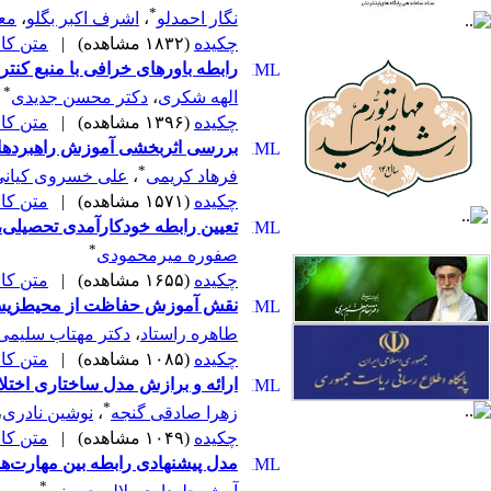
*
نگار احمدلو
،
اشرف اکبر بگلو
،
مع
چکیده
(۱۸۳۲ مشاهده)
|
متن کامل 
رابطه باورهای خرافی با منبع کنت
*
الهه شکری
،
دکتر محسن جدیدی
چکیده
(۱۳۹۶ مشاهده)
|
متن کامل 
بررسی اثربخشی آموزش راهبردهای
*
فرهاد کریمی
،
علی خسروی کیانی
چکیده
(۱۵۷۱ مشاهده)
|
متن کامل 
تعیین رابطه خودکارآمدی تحصیلی
*
صفوره میرمحمودی
چکیده
(۱۶۵۵ مشاهده)
|
متن کامل 
نقش آموزش حفاظت از محیط‎زیست بر بعد نگرشی حفاظت از فضای سبز شهری در دانش‎آموزان ابتدایی
طاهره راستاد
،
دکتر مهتاب سلیمی
چکیده
(۱۰۸۵ مشاهده)
|
متن کامل 
ارائه و برازش مدل ساختاری اختلا
*
زهرا صادقی گنجه
،
نوشین نادری
،
چکیده
(۱۰۴۹ مشاهده)
|
متن کامل 
مدل پیشنهادی رابطه بین مهارت‌ه
*