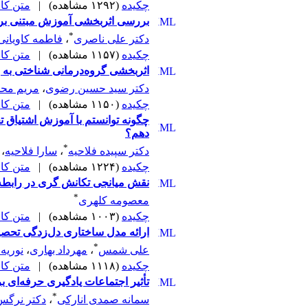
چکیده
(۱۲۹۲ مشاهده)
|
متن کامل 
بررسی اثربخشی آموزش مبتنی بر پ
*
دکتر علی ناصری
،
فاطمه کاویانی
چکیده
(۱۱۵۷ مشاهده)
|
متن کامل 
اثربخشی گروه‌درمانی شناختی به 
دکتر سید حسین رضوی
،
مریم محم
چکیده
(۱۱۵۰ مشاهده)
|
متن کامل 
چگونه توانستم با آموزش اشتیاق 
دهم؟
*
دکتر سپیده فلاحیه
،
سارا فلاحیه
،
چکیده
(۱۲۲۴ مشاهده)
|
متن کامل 
نقش میانجی تکانش گری در رابطه ب
*
معصومه کلهری
چکیده
(۱۰۰۳ مشاهده)
|
متن کامل 
ارائه مدل ساختاری دل‌زدگی تحصی
*
علی شمس
،
مهرداد بهاری
،
نوریه 
چکیده
(۱۱۱۸ مشاهده)
|
متن کامل 
تأثیر اجتماعات یادگیری حرفه‌ای
*
سمانه صمدی انارکی
،
دکتر نرگ