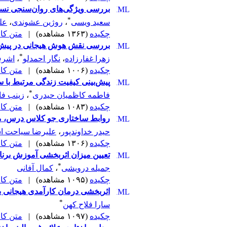
بررسی ویژگی‌های روان‌سنجی نسخه فارسی کوتاه 
*
سعید ویسی
،
روژین عشوندی
،
عل
چکیده
(۱۳۶۳ مشاهده)
|
متن کامل 
بررسی نقش هوش هیجانی در پیش‌ب
*
زهرا غفارزاده
،
نگار احمدلو
،
اشرف
چکیده
(۱۰۰۶ مشاهده)
|
متن کامل 
پیش‌بینی کیفیت زندگی مرتبط با 
*
فاطمه کاظمیان حیدری
،
زینب ف
چکیده
(۱۰۸۳ مشاهده)
|
متن کامل 
روابط ساختاری جو کلاس درس، مسئ
حیدر خداوندپور
،
علیرضا سیاحت اس
چکیده
(۱۳۰۶ مشاهده)
|
متن کامل 
تعیین میزان اثربخشی آموزش برنا
*
جمیله درویشی
،
کمال آفانی
چکیده
(۱۰۹۵ مشاهده)
|
متن کامل 
اثربخشی درمان کارآمدی هیجانی بر 
*
سارا فلاح کهن
چکیده
(۱۰۹۷ مشاهده)
|
متن کامل 