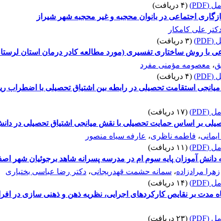
(PDF)
(۴ دریافت)
اری اجتماعی در بانوان محجبه و غیر محجبه شهر شیراز
کتر علی کامکار
PD)
(۳ دریافت)
ی با روش ساختاری تفسیری (مورد مطالعه کادر درمان استان لرستا
ق
،
معصومه مؤمنی مفرد
PD)
(۴ دریافت)
یانجی استقامت تحصیلی در رابطه بین اشتیاق تحصیلی با اضطراب‌ ری
(PDF)
(۱۷ دریافت)
لی بر اساس حمایت تحصیلی با نقش میانجی اشتیاق تحصیلی در دانش 
ایمانی
،
فاطمه ناظری
،
عارفه سیاه منصور
(PDF)
(۱۱ دریافت)
ه دانش آموزان پایه سوم ام در مدرسه پسرانه شاهد برجوئیان شهر اصف
زهرا مرادزاده
،
سمانه حشمت قهدریجانی
،
دکتر رضا عباسی بختیاری
(PDF)
(۱۴ دریافت)
ه مدت بر نقایص کارکردهای اجرایی، نظریه ذهن و ذهنی سازی در افرا
(PDF)
(۲۳ دریافت)