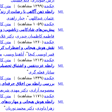
آرش جلوداری
،
لاله حسینی
چکیده
(۱۲۹۹ مشاهده)
|
متن کامل 
رابطه ذهن آگاهی با رضایت از زند
*
عثمان عبداللهی
،
جبار زاهدی
چکیده
(۱۰۵۹ مشاهده)
|
متن کامل 
پیش‌بین‌های شادکامی زناشویی: و
فاطمه کاظمیان حیدری
،
دکتر غلا
چکیده
(۱۲۶۰ مشاهده)
|
متن کامل 
نقش هوش هیجانی و اضطراب کرونا 
*
قمر اویسی کیخا
،
آناهیتا ویسی
،
م
چکیده
(۱۲۱۳ مشاهده)
|
متن کامل 
رابطه عزت‌نفس و اشتیاق تحصیلی
*
ساناز فعله گری
چکیده
(۱۳۳۹ مشاهده)
|
متن کامل 
بررسی رابطه بین اخلاق حرفه‌ای 
معصومه آزادی
،
دکتر مهدی شریع
چکیده
(۱۱۷۱ مشاهده)
|
متن کامل 
رابطه هوش هیجانی و مهارت‌های ار
*
زهرا داودی
،
دکتر محمد نوریان