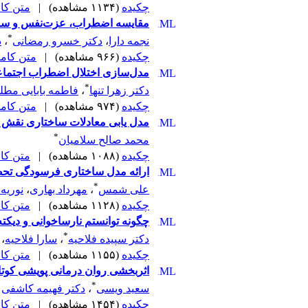
چکیده
(۱۱۳۴ مشاهده)
|
متن کامل 
مقایسه اضطراب، عزت‌نفس و سازگ
*
نجمه دارا
،
دکتر خسرو رمضانی
،
د
چکیده
(۹۶۶ مشاهده)
|
متن کامل (F
مدل‌سازی اختلال اضطراب اجتماع
*
دکتر زهرا تنها
،
فاطمه بابایی مطل
چکیده
(۹۷۴ مشاهده)
|
متن کامل (F
مدل یابی معادلات ساختاری نقش م
*
محمد صالح سلامیان
چکیده
(۱۰۸۸ مشاهده)
|
متن کامل 
ارائه مدل ساختاری فرسودگی تحصی
*
علی شمس
،
مهرداد بهاری
،
نوریه 
چکیده
(۱۱۲۸ مشاهده)
|
متن کامل 
چگونه توانستم نارساخوانی و دیکت
*
دکتر سپیده فلاحیه
،
سارا فلاحیه
،
چکیده
(۱۱۵۵ مشاهده)
|
متن کامل 
اثربخشی روان درمانی پویشی کوتا
*
سعید ویسی
،
دکتر فهیمه کاشفی
چکیده
(۱۴۵۴ مشاهده)
|
متن کامل 