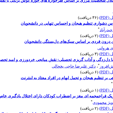
ختلال شخصیت مرزی بر اساس طرحواره های حوزه گوش بزنگی با نقش و
PD)
(۳۶ دریافت)
اس دشواری تنظیم هیجان و احساس تنهایی در دانشجویان
*
یدرآباد
PD)
(۲ دریافت)
وی درون فردی بر اساس سبک‌های دل‌بستگی دانشجویان
 هروانی
PD)
(۳ دریافت)
با دل‌زدگی و آداب گریزی تحصیلی: نقش میانجی خردورزی و امید تحص
*
‌افروز
،
دکتر علیرضا حاجی یخچالی
PD)
(۶ دریافت)
ر تنظیم هیجان و تحمل ابهام در افراد معتاد به اینترنت
*
PD)
(۱ دریافت)
یک فراجمجمه ای مغز بر اضطراب کودکان دارای اختلال یادگیری خاص
*
اویژ محمودی
PD)
(۲ دریافت)