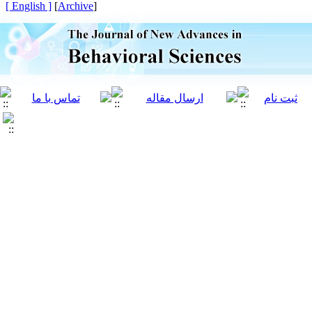
[ English ]
]
Archive
[