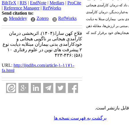
BibTeX
|
RIS
|
EndNote
|
Medlars
|
ProCite
شان داد که درمان کارآمدی هیجانی
|
Reference Manager
|
RefWorks
 به‌عبارت‌دیگر، درمان کارآمدی
Send citation to:
Mendeley
Zotero
RefWorks
دی بدنی
بیماران مبتلا به دیابت
 ذهن آگاهانه، عمل مبتنی بر ارزش‌ها، مقابله ذهن
هیجان‌های خود برقرار کنند که
فلاح کهن سارا.
(۱۴۰۴).
اثربخشی درمان
کارآمدی هیجانی بر ناگویی هیجانی و
خودکارآمدی بدنی بیماران مبتلابه دیابت نوع
۲ پیشرفت های نوین در علوم رفتاری ۱۰
(۵۸) :۴۳۶-۴۲۳
URL:
http://ijndibs.com/article-۱-۱۱۷۱-
fa.html
ابل بازنشر است.
برگشت به فهرست نسخه ها