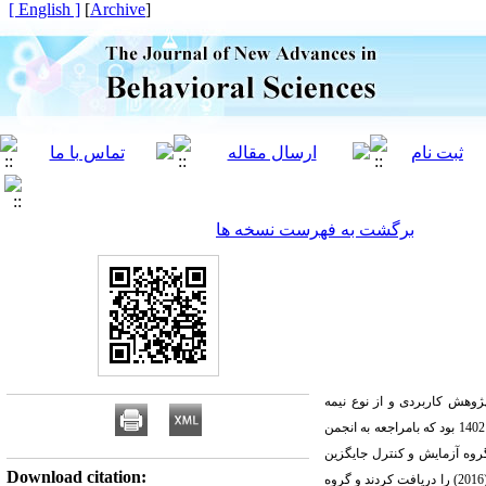
[ English ]
]
Archive
[
برگشت به فهرست نسخه ها
آزمون-پس‌آزمون و گروه آزمایش و کنترل بود. جامعه آماری پژوهش شامل بیماران مبتلا به دیابت نوع 2 شهر تهران در سال 1402 بود که بامراجعه به انجمن
 دو گروه آزمایش و کنترل جایگزین
Download citation:
کی و وست (2016) را دریافت کردند و گروه