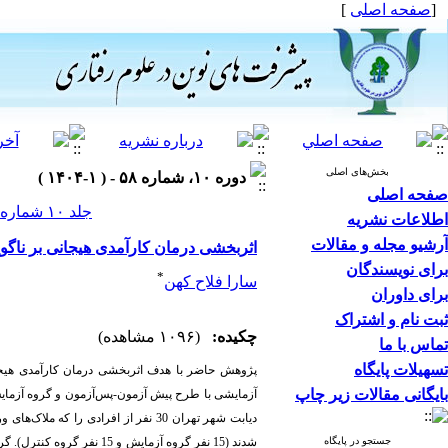
[
صفحه اصلی
]
بخش‌های اصلی
دوره ۱۰، شماره ۵۸ - ( ۱-۱۴۰۴ )
صفحه اصلی
جلد ۱۰ شماره ۵۸ صفحات ۴۳۶-۴۲۳
اطلاعات نشریه
آرشیو مجله و مقالات
اثربخشی درمان کارآمدی هیجانی بر ناگویی
برای نویسندگان
*
سارا فلاح کهن
برای داوران
ثبت نام و اشتراک
چکیده:
(۱۰۹۶ مشاهده)
تماس با ما
تسهیلات پایگاه
پژوهش حاضر با هدف اثربخشی درمان کارآمدی هیجانی بر ناگویی هیجانی و 
بایگانی مقالات زیر چاپ
آزمایشی با طرح پیش
دیابت شهر تهران 30 نفر از افرادی 
جستجو در پایگاه
شدند (15 نفر گروه آزمایش و 15 نفر گروه کنترل). گروه آزمایش 8 جلسه 90 دقیقه‌ای (هر هفته یک جلسه) درمان کارآمدی هیجانی مک