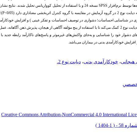
ها توسط نرم‌افزار
SPSS
نسخه 24 و با استفاده از تحلیل کوواریانس تحلیل شدند. نتایج ن
ایسه با گروه کنترل
اثربخشی معناداری دارد (0/05>
P
)؛
اری در شناسایی احساسات
؛ دشواری در توصیف احساسات
و تفکر عینی
) و افزایش خودکارآم
نوع 2 شد؛ بنابراین درمان کارآمدی هیجانی به بیماران دیابت نوع 2 کمک می‌کند تا با استفاده از پنج مؤلفه آگاهی از هیجان، پذیرش
ای دشوار خود را شناسایی و به‌جای واکنش‌های غیرموثر و پاسخ‌های ناکارآمد رابطه جدید با 
 افزایش خودکارآمدی بدنی در بیماران می‌باشد.
 هیجانی
،
خودکارآمدی بدنی
،
دیابت نوع 2.
خصصي
Creative Commons Attribution-NonCommercial 4.0 International Lice
ق