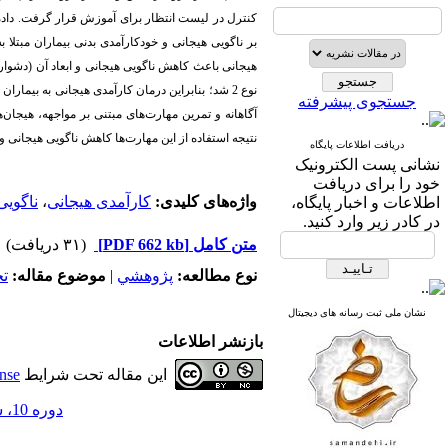
کنترل در لیست انتظار برای آموزش قرار گرفت. داده‌
بر ناگویی هیجانی و خودکارآمدی بدنی بیماران مبتلا به دیابت نوع 2 در گروه آزمایش در مق
هیجانی باعث کاهش ناگویی هیجانی
و ابعاد آن (دشو
جستجوی پیشرفته
آگاهانه و تمرین مهارت‌های مبتنی بر مواجهه، هیجان‌ه
نتیجه استفاده از این مهارت‌ها کاهش ناگویی هیجانی و
دریافت اطلاعات پایگاه
نشانی پست الکترونیک
خود را برای دریافت
واژه‌های کلیدی:
کارآمدی هیجانی
،
ناگویی
اطلاعات و اخبار پایگاه،
در کادر زیر وارد کنید.
متن کامل
[PDF 662 kb]
(۳۱ دریافت)
نوع مطالعه:
پژوهشي
|
موضوع مقاله:
ت
نشان ملی ثبت رسانه های دیجیتال
بازنشر اطلاعات
این مقاله تحت شرایط
nse
دوره 10، شماره 58 - ( 1-1404 )