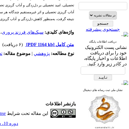
تحصیلی، امید تحصیلی بر دل‌زدگی و آداب
گریزی تحص
آداب
گریزی تحصیلی و اثر غیرمستقیم چندگانه هر سه
نتیجه گرفت، به‌منظور کاهش دل‌زدگی و آداب
گریزی 
جستجوی پیشرفته
واژه‌های کلیدی:
سبک‌های فرزند پروری
،
دریافت اطلاعات پایگاه
متن کامل
[PDF 1164 kb]
(۶ دریافت)
نشانی پست الکترونیک
خود را برای دریافت
نوع مطالعه:
پژوهشي
|
موضوع مقاله:
ت
اطلاعات و اخبار پایگاه،
در کادر زیر وارد کنید.
نشان ملی ثبت رسانه های دیجیتال
بازنشر اطلاعات
این مقاله تحت شرایط
nse
دوره 10، شماره 58 - ( 1-1404 )