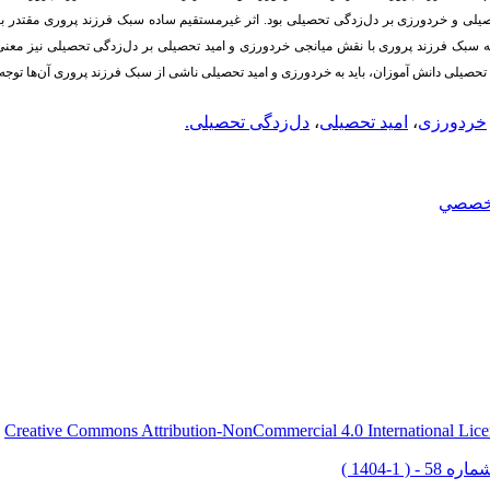
یلی و خردورزی بر دل‌زدگی تحصیلی بود. اثر غیرمستقیم ساده سبک فرزند پروری مقتدر با
 سبک فرزند پروری با نقش میانجی خردورزی و امید تحصیلی بر دل‌زدگی تحصیلی نیز معنی‌دا
تحصیلی دانش
آموزان، باید به خردورزی و امید تحصیلی ناشی از سبک فرزند پروری آن‌ها توجه 
خردورزی
،
امید تحصیلی
،
دل‌زدگی تحصیلی.
خصصي
Creative Commons Attribution-NonCommercial 4.0 International Lice
ق