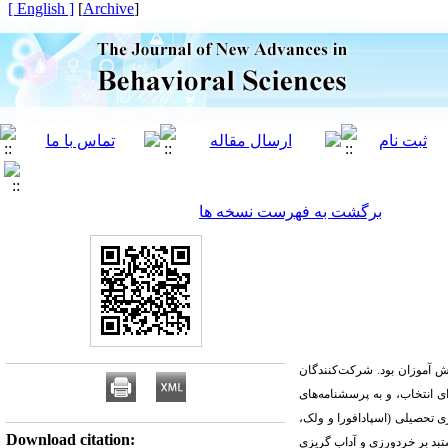
[ English ]
]
Archive
[
برگشت به فهرست نسخه ها
نش
آموزان بود. شرکت‌کنندگان
ی خوشه‌ای چندمرحله‌ای انتخاب، و به پرسشنامه‌های
 و کمری، 1397)، خِرد (آردلت، 2003)، دل‌زدگی تحصیلی (پکران و همکاران، 2005) و آداب گریزی تحصیلی (اسپادافورا و ولک،
Download citation:
د بر خردورزی و آداب
گریزی