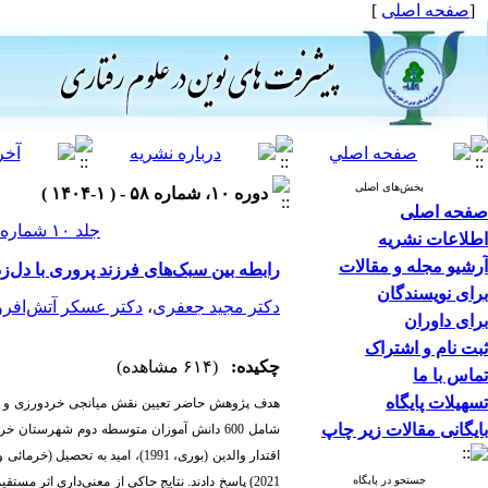
[
صفحه اصلی
]
بخش‌های اصلی
دوره ۱۰، شماره ۵۸ - ( ۱-۱۴۰۴ )
صفحه اصلی
جلد ۱۰ شماره ۵۸ صفحات ۴۸۷-۴۷۳
اطلاعات نشریه
آرشیو مجله و مقالات
رابطه بین سبک‌های فرزند پروری با دل‌
برای نویسندگان
دکتر مجید جعفری
،
دکتر عسکر آتش‌افرو
برای داوران
ثبت نام و اشتراک
چکیده:
(۶۱۴ مشاهده)
تماس با ما
تسهیلات پایگاه
هدف پژوهش حاضر تعیین نقش میانجی خردورزی و امی
بایگانی مقالات زیر چاپ
شامل 600 دانش
جستجو در پایگاه
2021) پاسخ دادند. نتایج حاکی از معنی‌داری اثر مستقیم سبک فرزند پروری مقتدر بر امید، خردورزی و آداب