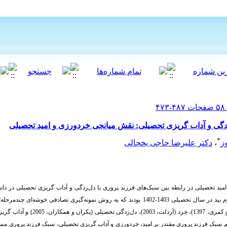
زدگی و آداب گریزی تحصیلی: نقش میانجی خردورزی و امید تحصیلی
*
ز
،
دکتر علیرضا حاجی یخچالی
د تحصیلی در رابطه بین سبک‌های فرزند پروری با دل‌زدگی و آداب
گریزی تحصیلی در دا
آموزان متوسطه دوم شهرستان خرم بید در سال تحصیلی 1403-1402 بودند که به روش نمونه‌گیری تصادف
اقتدار والدین (بوری، 1991)، امید به تحصیل (خرمائی
گریزی تحصیلی، سبک فرزند پروری مستب