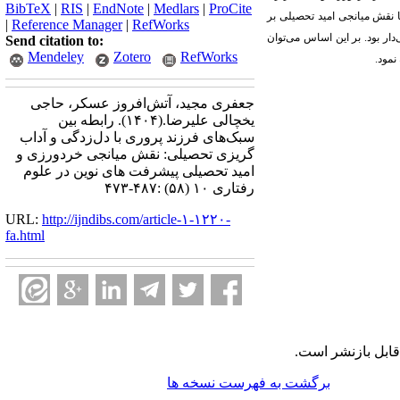
BibTeX
|
RIS
|
EndNote
|
Medlars
|
ProCite
 نقش میانجی امید تحصیلی بر
|
Reference Manager
|
RefWorks
ر بود. بر این اساس می‌توان
Send citation to:
Mendeley
Zotero
RefWorks
نمود.
جعفری مجید، آتش‌افروز عسکر، حاجی
یخچالی علیرضا.
(۱۴۰۴).
رابطه بین
سبک‌های فرزند پروری با دل‌زدگی و آداب
گریزی تحصیلی: نقش میانجی خردورزی و
امید تحصیلی پیشرفت های نوین در علوم
رفتاری ۱۰ (۵۸) :۴۸۷-۴۷۳
URL:
http://ijndibs.com/article-۱-۱۲۲۰-
fa.html
ابل بازنشر است.
برگشت به فهرست نسخه ها