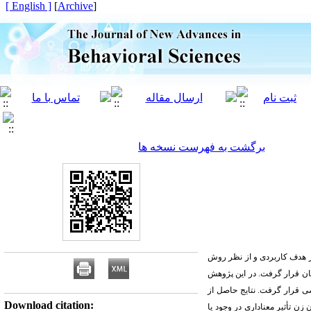
[ English ]
]
Archive
[
برگشت به فهرست نسخه ها
لمان زن کرمانشاه در سال 1403-1402 بود. پژوهش حاضر از نظر هدف کاربردی و از نظر روش
ل 40 نفر گروه آزمایش و 40 نفر گروه کنترل مورد درمان قرار گرفت. در این پژوهش
 قرار گرفت. نتایج حاصل از
Download citation:
ن تأثیر معناداری در وجود یا