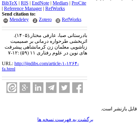
BibTeX
|
RIS
|
EndNote
|
Medlars
|
ProCite
|
Reference Manager
|
RefWorks
Send citation to:
Mendeley
Zotero
RefWorks
بادرستانی صبا، عارفی مختار.
(۱۴۰۵).
اثربخشی طرحواره درمانی بر صمیمیت
زناشویی معلمان زن کرمانشاهی پیشرفت
های نوین در علوم رفتاری ۱۱ (۵۹) :۱۲-۷
URL:
http://ijndibs.com/article-۱-۱۲۶۴-
fa.html
ابل بازنشر است.
برگشت به فهرست نسخه ها