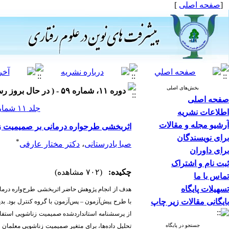
[
صفحه اصلی
]
بخش‌های اصلی
دوره ۱۱، شماره ۵۹ - ( در حال بروز رسانی ۱۴۰۵ )
صفحه اصلی
جلد ۱۱ شماره ۵۹ صفحات ۱۲-۷
اطلاعات نشریه
آرشیو مجله و مقالات
اثربخشی طرحواره درمانی بر صمیمیت ز
برای نویسندگان
*
صبا بادرستانی
،
دکتر مختار عارفی
برای داوران
ثبت نام و اشتراک
چکیده:
(۷۰۲ مشاهده)
تماس با ما
تسهیلات پایگاه
بایگانی مقالات زیر چاپ
با طرح پیش‌آزمون –
از پرسشنامه استانداردشده صمیمیت زناشویی استفاده
جستجو در پایگاه
تحلیل داده‌ها، برای متغیر صمیمیت زناشویی معلمان 