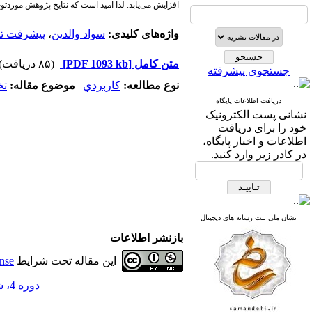
افزایش می‌یابد. لذا امید است که نتایج پژوهش موردتوج
واژه‌های کلیدی:
سواد والدین
،
پیشرفت ت
متن کامل
[PDF 1093 kb]
(۸۵ دریافت)
جستجوی پیشرفته
نوع مطالعه:
كاربردي
|
موضوع مقاله:
ت
دریافت اطلاعات پایگاه
نشانی پست الکترونیک
خود را برای دریافت
اطلاعات و اخبار پایگاه،
در کادر زیر وارد کنید.
نشان ملی ثبت رسانه های دیجیتال
بازنشر اطلاعات
این مقاله تحت شرایط
nse
دوره 4، شماره 32 - ( خردادماه 1398 )