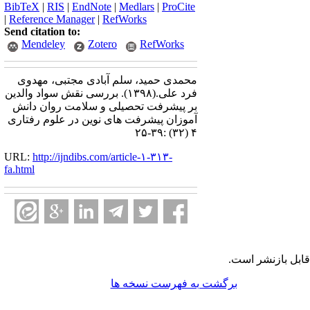
BibTeX
|
RIS
|
EndNote
|
Medlars
|
ProCite
|
Reference Manager
|
RefWorks
Send citation to:
Mendeley
Zotero
RefWorks
محمدی حمید، سلم آبادی مجتبی، مهدوی
فرد علی.
(۱۳۹۸).
بررسی نقش سواد والدین
بر پیشرفت تحصیلی و سلامت روان دانش
آموزان پیشرفت های نوین در علوم رفتاری
۴ (۳۲) :۳۹-۲۵
URL:
http://ijndibs.com/article-۱-۳۱۳-
fa.html
ابل بازنشر است.
برگشت به فهرست نسخه ها