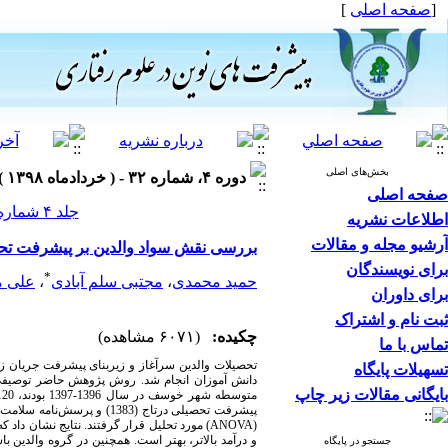
[
صفحه اصلی
]
بخش‌های اصلی
دوره ۴، شماره ۳۲ - ( خردادماه ۱۳۹۸ )
صفحه اصلی
جلد ۴ شماره ۳۲ صفحات ۳۹-۲۵
اطلاعات نشریه
آرشیو مجله و مقالات
بررسی نقش سواد والدین بر پیشرفت تح
برای نویسندگان
*
حمید محمدی
،
مجتبی سلم آبادی
،
علی م
برای داوران
ثبت نام و اشتراک
چکیده:
(۶۰۷۱ مشاهده)
تماس با ما
تحصیلات والدین سرآغاز و زیربنای پیشرفت جریان ز
تسهیلات پایگاه
دانش آموزان انجام شد. روش پژوهش حاضر توصیفی از 
بایگانی مقالات زیر چاپ
متوسطه شهر خوسف در سال
1396
-
1397
بودند،
120
پیشرفت تحصیلی درتاج (
1383
) و پرسش‌نامه سلامت 
(
ANOVA
)
مورد تحلیل قرار گرفتند. نتایج نشان داد ک
و درآمد بالاتر، بهتر است. همچنین در گروه والدین ب
جستجو در پایگاه