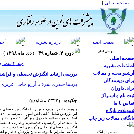
[
صفحه اصلی
]
بخش‌های اصلی
دوره ۴، شماره ۳۹ - ( دی ماه ۱۳۹۸ )
صفحه اصلی
جلد ۴ شماره ۳۹ صفحات ۴۶-۳۳
اطلاعات نشریه
آرشیو مجله و مقالات
بررسی ارتباط انگیزش تحصیلی و فراشن
برای نویسندگان
پریسا حیدری شرف
،
آرزو حاجی عزیزی
،
برای داوران
ثبت نام و اشتراک
چکیده:
(۴۳۳۴ مشاهده)
تماس با ما
پژوهش حاضر باهدف تعیین رابطه انگیزش تحصیلی و 
تسهیلات پایگاه
این پژوهش شامل کلیه دانش آموزان دبیرستانی، د
بایگانی مقالات زیر چاپ
انتخاب نمونه مطابق با جدول مورگان،
269
نفر به‌عنو
با استفاده از رگرسیون چندمتغیره و ضریب همبستگ
انگیزش تحصیلی از تحلیل رگرسیون استفاده شد. نتایج
می‌کنند. بنابراین با توجه به نتایج پژوهش حاضر و
جستجو در پایگاه