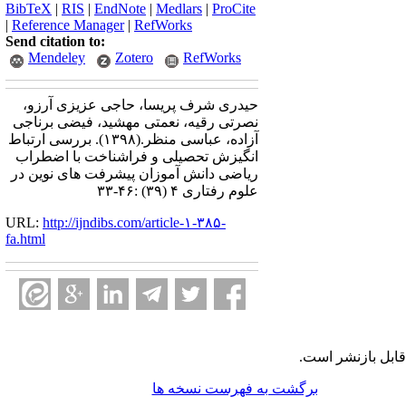
BibTeX
|
RIS
|
EndNote
|
Medlars
|
ProCite
|
Reference Manager
|
RefWorks
Send citation to:
Mendeley
Zotero
RefWorks
حیدری شرف پریسا، حاجی عزیزی آرزو،
نصرتی رقیه، نعمتی مهشید، فیضی برناجی
آزاده، عباسی منظر.
(۱۳۹۸).
بررسی ارتباط
انگیزش تحصیلی و فراشناخت با اضطراب
ریاضی دانش آموزان پیشرفت های نوین در
علوم رفتاری ۴ (۳۹) :۴۶-۳۳
URL:
http://ijndibs.com/article-۱-۳۸۵-
fa.html
ابل بازنشر است.
برگشت به فهرست نسخه ها