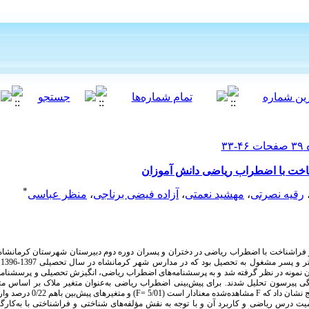
اخت با اضطراب ریاضی دانش آموزان
*
رقیه نصرتی
،
مهشید نعمتی
،
آزاده فیضی برناجی
،
منظر عباسی
فراشناخت با اضطراب ریاضی در دختران و پسران دوره دوم دبیرستان شهرستان کرمانشاه ا
ختر و پسر مشغول به تحصیل بود که در مدارس شهر کرمانشاه در سال تحصیلی
1397-1396
م
ان نمونه در نظر گرفته شد و به پرسشنامه‌های اضطراب ریاضی، انگیزش تحصیلی و پرسشنامه ف
ی پیرسون تحلیل شدند. برای پیش‌بینی اضطراب ریاضی به‌عنوان متغیر ملاک بر اساس مت
 نشان داد که
F
مشاهده‌شده معنادار است
(5/01 =
F
)
و متغیرهای پیش‌بین باهم
0/22
درصد وار
 اهمیت درس ریاضی و کاربرد آن و با توجه به نقش مؤلفه‌های شناختی و فراشناختی با به‌ک