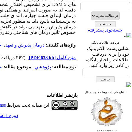
های
DSM-5
دقیقه ای به صورت انفرادی و هفتگی ت
درمان، ابتدای جلسه چهارم، ابتدای جلس
به پرسشنامه پاسخ داد. به منظور تجزیه 
درمان پذیرش و تعهد می تواند در کاهش ع
جستجوی پیشرفته
خصوص تاثیر درمان های شناختی رفتاری
دریافت اطلاعات پایگاه
واژه‌های کلیدی:
درمان پذیرش و تعهد
،
اخ
نشانی پست الکترونیک
خود را برای دریافت
متن کامل
[PDF 638 kb]
(۳۶۲ دریافت)
اطلاعات و اخبار پایگاه،
در کادر زیر وارد کنید.
نوع مطالعه:
پژوهشي
|
موضوع مقاله:
ت
نشان ملی ثبت رسانه های دیجیتال
بازنشر اطلاعات
این مقاله تحت شرایط
nse
دوره 1، شماره 4 - ( بهمن 1395 )