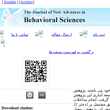
[ English ]
]
Archive
[
برگشت به فهرست نسخه ها
 خود می باشند. پژوهش
معه آماری این پژوهش
ش تک آزمودنی صورت گرفت. انجام مداخلات
و پیگیری یک ماهه در این پژوهش، مجموعا به مدت 4 ماه از مرداد 95 تا آذر 95 به طول انجامید. نمونه این تحقیق مشتمل بر 1دختر 22
Download citation:
نجش این پژوهش، معیار