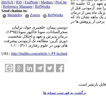
BibTeX
|
RIS
|
EndNote
|
Medlars
|
ProCite
برای تشخیص اختلال شخصیت دوری گزین و مقیاس بالینی میلون بود. مداخله درمان پذیرش و تعهد در 12 جلسه 60
|
Reference Manager
|
RefWorks
 شد. آزمودنی قبل از
Send citation to:
و یک ماه پس از درمان
Mendeley
Zotero
RefWorks
 یک ماهه نشان داد که
ج برخی از پژوهش ها در
دوستی پیمان، خلعتبری جواد، ترابیان
سحرالسادات، سونا خاکپور سونا.
(۱۳۹۵).
درمان پذیرش و تعهد و اختلال شخصیت
دوری گزین: مطالعه تک آزمودنی پیشرفت
های نوین در علوم رفتاری ۱ (۴) :۱۰-۱
URL:
http://ijndibs.com/article-۱-۴۴-fa.html
ابل بازنشر است.
برگشت به فهرست نسخه ها