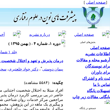
[
صفحه اصلی
]
بخش‌های اصلی
دوره ۱، شماره ۴ - ( بهمن ۱۳۹۵ )
صفحه اصلی
جلد ۱ شماره ۴ صفحات ۱۰-۱
اطلاعات نشریه
آرشیو مجله و مقالات
درمان پذیرش و تعهد و اختلال شخصیت د
برای نویسندگان
*
پیمان دوستی
،
دکتر جواد خلعتبری
،
سحرا
برای داوران
ثبت نام و اشتراک
چکیده:
(۵۵۸۴ مشاهده)
تماس با ما
افراد مبتلا به اختلال شخصیت اجتنابی
تسهیلات پایگاه
حاضر در پی بررسی کاربرد درمان پذیرش
بایگانی مقالات زیر چاپ
جستجو در پایگاه
ساله از جامعه مذکور بود. برای انتخاب