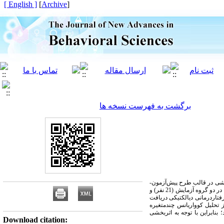
[ English ]
]
Archive
[
برگشت به فهرست نسخه ها
یشی
در قالب
طرح پیش‌آزمون-
 در دو گروه آزمایش (
21
نفر) و
 رفتاردرمانی دیالکتیکی دریافت
 تحلیل کوواریانس چندمتغیره
؛
بنابراین با توجه به اثربخشی
Download citation: