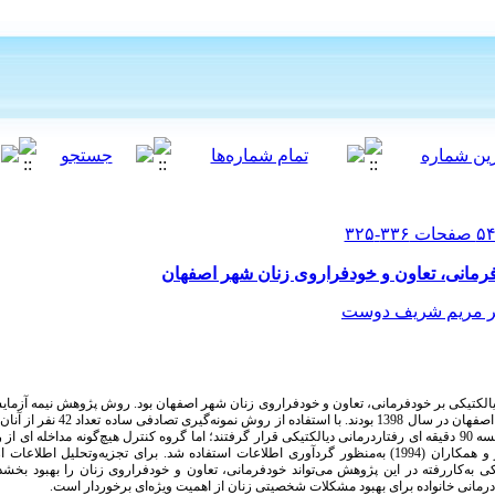
فرمانی، تعاون و خودفراروی زنان شهر اصفهان
ر مریم شریف دوست
یالکتیکی بر خودفرمانی، تعاون و خودفراروی زنان شهر اصفهان بود. روش پژوهش نیمه آزما
 اصفهان در سال
1398
بودند.
با استفاده از روش نمونه‌گیری تصادفی ساده تعداد
42
نفر از آنان
سه
90
دقیقه ­ای رفتاردرمانی دیالکتیکی قرار گرفتند؛ اما گروه کنترل هیچ‌گونه مداخله ­ای از
 و همکاران (
1994
)
به‌منظور
گردآوری اطلاعات استفاده شد. برای تجزیه‌وتحلیل اطلاعات از
یکی
به‌کاررفته در این پژوهش می‌تواند خودفرمانی، تعاون و خودفراروی
زنان
را بهبود بخشد
درمانی خانواده برای بهبود مشکلات شخصیتی زنان از اهمیت ویژه‌ای برخوردار است.