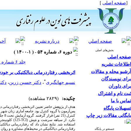
[
صفحه اصلی
]
بخش‌های اصلی
دوره ۶، شماره ۵۴ - ( ۱-۱۴۰۰ )
صفحه اصلی
جلد ۶ شماره ۵۴ صفحات ۳۳۶-۳۲۵
اطلاعات نشریه
آرشیو مجله و مقالات
اثربخشی رفتاردرمانی دیالکتیکی بر خود
برای نویسندگان
*
نسیم جهانگیری
،
دکتر حسین زرین
،
دکت
برای داوران
ثبت نام و اشتراک
چکیده:
(۲۸۲۹ مشاهده)
تماس با ما
هدف از پژوهش حاضر تعیین
اثربخشی
رفتاردرمانی د
تسهیلات پایگاه
پس‌آزمون با گروه کنترل بود.
جامعه آماری زنان شهر
بایگانی مقالات زیر چاپ
کنترل (
21
نفر) قرار گرفتند. گروه‌ آزمایش تحت
8
جل
نکرد. از
سیاهه
سرشت و مَنِش
(
TCI
-
125
)
کلونینجر
استفاده شد.
نتایج
نشان داد که
رفتاردرمانی دیالکت
رفتاردرمانی دیالکتیکی در محیط‌های مشاوره و روان­ 
جستجو در پایگاه