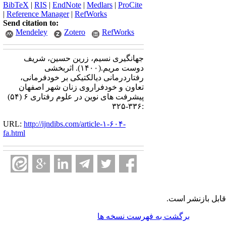
BibTeX
|
RIS
|
EndNote
|
Medlars
|
ProCite
|
Reference Manager
|
RefWorks
Send citation to:
Mendeley
Zotero
RefWorks
جهانگیری نسیم، زرین حسین، شریف
دوست مریم.
(۱۴۰۰).
اثربخشی
رفتاردرمانی دیالکتیکی بر خودفرمانی،
تعاون و خودفراروی زنان شهر اصفهان
پیشرفت های نوین در علوم رفتاری ۶ (۵۴)
:۳۳۶-۳۲۵
URL:
http://ijndibs.com/article-۱-۶۰۴-
fa.html
ابل بازنشر است.
برگشت به فهرست نسخه ها