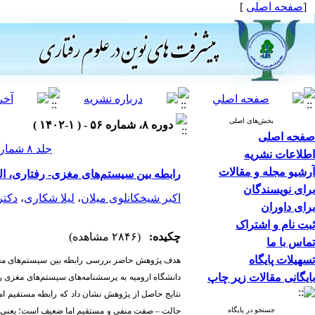
[
صفحه اصلی
]
بخش‌های اصلی
دوره ۸، شماره ۵۶ - ( ۱-۱۴۰۲ )
صفحه اصلی
جلد ۸ شماره ۵۶ صفحات ۱۰-۱
اطلاعات نشریه
آرشیو مجله و مقالات
رابطه بین سیستم‌های مغزی- رفتاری،
برای نویسندگان
اکبر شیخکانلوی میلان
،
لیلا شکاری
،
دکتر
برای داوران
ثبت نام و اشتراک
چکیده:
(۲۸۴۶ مشاهده)
تماس با ما
تسهیلات پایگاه
بایگانی مقالات زیر چاپ
دانشگاه ارومیه به پرسشنامه‌های سیستم‌های مغزی ر
نتایج حاصل از پژوهش نشان داد که رابطه مستقیم ا
جستجو در پایگاه
حالت
–
صفت منفی و مستقیم اما ضعیف است؛ یعنی ب