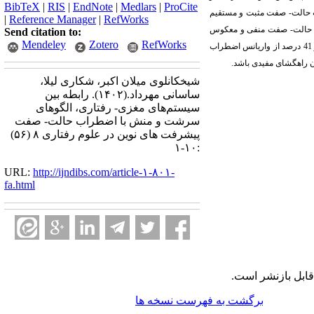
BibTeX
|
RIS
|
EndNote
|
Medlars
|
ProCite
اب حالت- صفت مثبت و مستقیم
|
Reference Manager
|
RefWorks
راب حالت- صفت منفی و معکوس
Send citation to:
Mendeley
Zotero
RefWorks
می‌باشد. بر اساس نتایج تحلیل رگرسیون، آسیب پرهیزی، خود- راهبری، سیستم بازداری رفتاری و همکاری 40 درصد از واریانس اضطراب حالت و 41 درصد از واریانس اضطراب
ن راهگشای مفیدی باشد.
شیخکانلوی میلان اکبر، شکاری لیلا،
ساسانی مهرداد.
(۱۴۰۲).
رابطه بین
سیستم‌های مغزی- رفتاری، الگوهای
سرشت و منش با اضطراب حالت- صفت
پیشرفت های نوین در علوم رفتاری ۸ (۵۶)
:۱۰-۱
URL:
http://ijndibs.com/article-۱-۸۰۱-
fa.html
ابل بازنشر است.
برگشت به فهرست نسخه ها