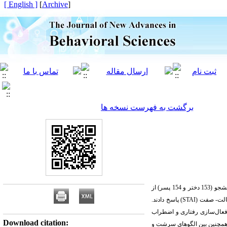
[ English ]
]
Archive
[
برگشت به فهرست نسخه ها
هدف پژوهش حاضر بررسی رابطه بین سیستم‌های مغزی- رفتاری و الگوهای سرشت و منش با اضطراب حالت- صفت بود. نمونه‌ای شامل 307 دانشجو (153 دختر و 154 پسر) از
الت- صفت (
STAI
) پاسخ دادند.
 فعال‌سازی رفتاری و اضطراب
Download citation:
مچنین بین الگوهای سرشت و