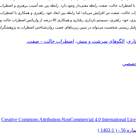
 با اضطراب حالت- صفت رابطه معنی‌دار وجود دارد. رابطه بین بعد آسیب پرهیزی و اضطر
اب حالت- صفت نیز افزایش می‌یابد؛ اما رابطه بین ابعاد خود- راهبری و همکاری با اضط
 عوامل زیستی شخصیت می‌تواند در تبیین زیربناهای عصب روان‌شناختی اضطراب به پژوهشگرا
اری
،
الگوهای سرشت و منش
،
اضطراب حالت – صفت.
خصصي
Creative Commons Attribution-NonCommercial 4.0 International Lice
ق