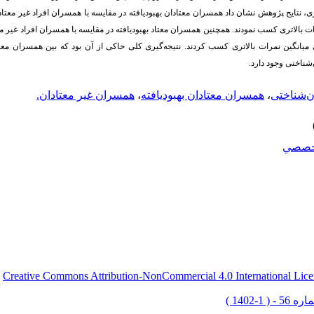
یری، نتایج پژوهش نشان داد همسران معتادان بهبودیافته در مقایسه با همسران افراد غیر معتاد
 بالاتری کسب نمودند. همچنین همسران معتاد بهبودیافته در مقایسه با همسران افراد غیر مع
 میانگین نمرات بالاتری کسب کردند. نتیجه‌گیری کلی حاکی از آن بود که بین همسران معت
شناختی وجود دارد.
ن‌شناختی
،
همسران معتادان بهبودیافته
،
همسران غیر معتادان.
خصصي
Creative Commons Attribution-NonCommercial 4.0 International Lice
ق