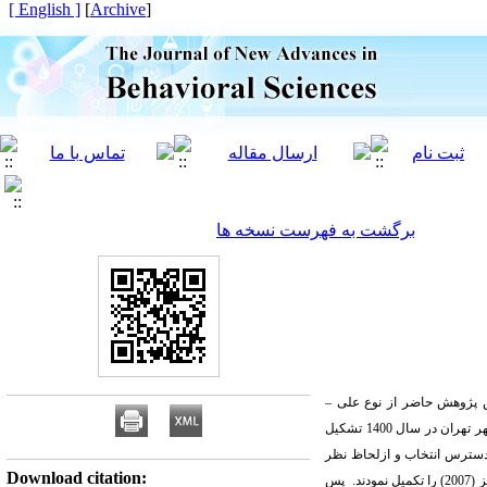
[ English ]
]
Archive
[
برگشت به فهرست نسخه ها
ش پژوهش حاضر از نوع علی –
) شهر تهران و همسران غیر معتادان شهر تهران در سال 1400 تشکیل
که به روش نمونه‌گیری در دسترس انتخاب و ازلحاظ نظر
Download citation:
سن، جنس، طول مدت ازدواج و تحصیلات همتاسازی شدند. افراد نمونه مقیاس قدرت ایگو مارکستروم (1997) و مقیاس سرمایه روان‌شناختی لوتانز (2007) را تکمیل نمودند. پس