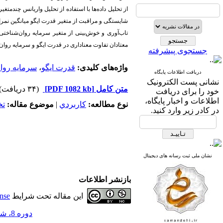
از تحلیل داده‌ها با استفاده از تحلیل واریانس چندمتغ
شایستگی و مراقبت از متغیر قدرت ایگو میانگین نمرات
تاب‌آوری و خوش‌بینی از متغیر سرمایه روان‌شناختی
معتادان تفاوت معناداری در قدرت ایگو و سرمایه روان‌
جستجوی پیشرفته
واژه‌های کلیدی:
قدرت ایگو
،
سرمایه روا
دریافت اطلاعات پایگاه
نشانی پست الکترونیک
متن کامل
[PDF 1082 kb]
(۳۴ دریافت)
خود را برای دریافت
اطلاعات و اخبار پایگاه،
نوع مطالعه:
كاربردي
|
موضوع مقاله:
ت
در کادر زیر وارد کنید.
نشان ملی ثبت رسانه های دیجیتال
بازنشر اطلاعات
این مقاله تحت شرایط
nse
دوره 8، شماره 56 - ( 1-1402 )