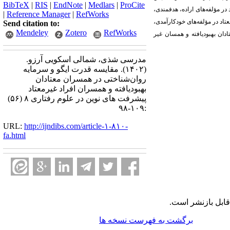
BibTeX
|
RIS
|
EndNote
|
Medlars
|
ProCite
 در مؤلفه‌های اراده، هدفمندی،
|
Reference Manager
|
RefWorks
تاد در مؤلفه‌های خودکارآمدی،
Send citation to:
Mendeley
Zotero
RefWorks
ادان بهبودیافته و همسان غیر
مدرسی شذی، شمالی اسکویی آرزو.
(۱۴۰۲).
مقایسه قدرت ایگو و سرمایه
روان‌شناختی در همسران معتادان
بهبودیافته و همسران افراد غیرمعتاد
پیشرفت های نوین در علوم رفتاری ۸ (۵۶)
:۱۰۹-۹۸
URL:
http://ijndibs.com/article-۱-۸۱۰-
fa.html
ابل بازنشر است.
برگشت به فهرست نسخه ها