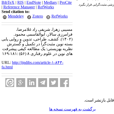
BibTeX
|
RIS
|
EndNote
|
Medlars
|
ProCite
وزشی مثبت‌گرایی قرار بگیرد.
|
Reference Manager
|
RefWorks
Send citation to:
Mendeley
Zotero
RefWorks
مسیبی زهرا، شریفی راد غلامرضا،
فرامرزی سالار، ابوالقاسمی محمود.
(۱۴۰۲).
کشف، طراحی، تدوین و روایی یابی
بسته نوین مثبت‌گرا در تکمیل و گسترش
نظریه بهزیستی: یک مطالعه کیفی پیشرفت
های نوین در علوم رفتاری ۸ (۵۶) :۱۸۱-۱۶۹
URL:
http://ijndibs.com/article-۱-۸۴۳-
fa.html
ابل بازنشر است.
برگشت به فهرست نسخه ها