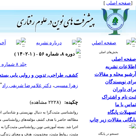
[
صفحه اصلی
]
بخش‌های اصلی
دوره ۸، شماره ۵۶ - ( ۱-۱۴۰۲ )
صفحه اصلی
جلد ۸ شماره ۵۶ صفحات ۱۸۱-۱۶۹
اطلاعات نشریه
آرشیو مجله و مقالات
کشف، طراحی، تدوین و روایی یابی بسته
برای نویسندگان
*
زهرا مسیبی
،
دکتر غلامرضا شریفی راد
برای داوران
ثبت نام و اشتراک
چکیده:
(۲۲۲۸ مشاهده)
تماس با ما
تسهیلات پایگاه
روانشناسی مثبت‌گرا به دنبال بهزیستی و شادمانی ا
بایگانی مقالات زیر چاپ
مطالعه حاضر با هدف کشف مؤلفه‌های روانشناسی مثب
اجرا شد. بسته آموزشی نوین روانشناسی مثبت‌گرا به
جستجو در پایگاه
مثبت، روابط مثبت، مجذوبیت، هدف و معنای زندگی، 