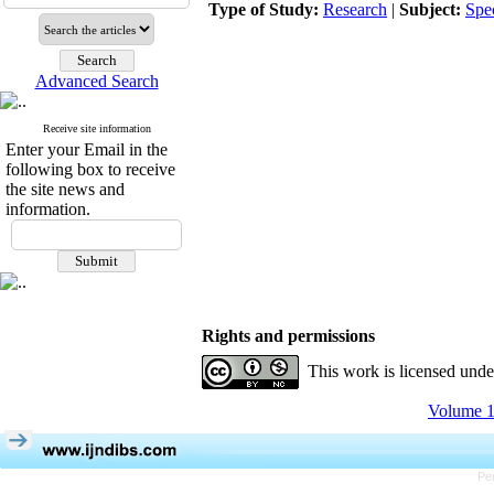
Type of Study:
Research
|
Subject:
Spe
Advanced Search
Receive site information
Enter your Email in the
following box to receive
the site news and
information.
Rights and permissions
This work is licensed und
Volume 1
Pe