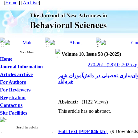
[
Home
] [
Archive
]
Main Menu
Volume 10, Issue 58 (3-2025)
Home
-270
Journal Information
Articles archive
ان‌سازی تحصیلی در دانش‌آموزان شهر
خرم‌آباد
For Authors
For Reviewers
Registration
Abstract:
(1122 Views)
Contact us
This article has no abstract.
Site Facilities
Search in website
Full-Text
[PDF 846 kb]
(9 Downloads