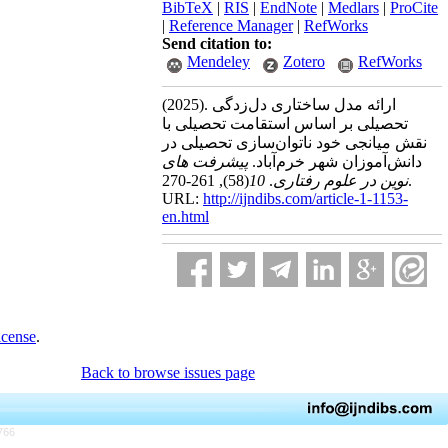
BibTeX
|
RIS
|
EndNote
|
Medlars
|
ProCite
|
Reference Manager
|
RefWorks
Send citation to:
Mendeley
Zotero
RefWorks
(2025).
ارائه مدل ساختاری دل‌زدگی
تحصیلی بر اساس استقامت تحصیلی با
نقش میانجی خود ناتوان‌سازی تحصیلی در
دانش‌آموزان شهر خرم‌آباد.
پیشرفت های
(58)
10
.
نوین در علوم رفتاری
, 261-270.
URL:
http://ijndibs.com/article-1-1153-
en.html
icense
.
Back to browse issues page
766