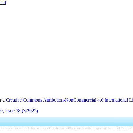
cial
er a
Creative Commons Attribution-NonCommercial 4.0 International L
0, Issue 58 (3-2025)
rsian site map -
English site map
- Created in 0.18 seconds with 35 queries by YEKTAWEB 4