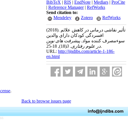
BibTeX
|
RIS
|
EndNote
|
Medlars
|
ProCite
|
Reference Manager
|
RefWorks
Send citation to:
Mendeley
Zotero
RefWorks
(2018).
تأثیر نقاشی درمانی در کاهش علائم
افسردگی کودکان دارای والدین
سوءمصرف کننده مواد.
پیشرفت های نوین
(18)
3
.
در علوم رفتاری
, 18-25.
URL:
http://ijndibs.com/article-1-186-
en.html
icense
.
Back to browse issues page
766