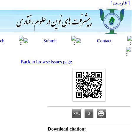
[ فارسی ]
Back to browse issues page
Download citation: