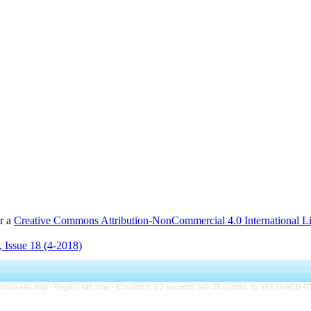
er a
Creative Commons Attribution-NonCommercial 4.0 International L
 Issue 18 (4-2018)
rsian site map -
English site map
- Created in 0.2 seconds with 35 queries by YEKTAWEB 4