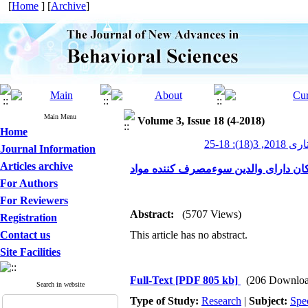
[
Home
] [
Archive
]
Main Menu
Volume 3, Issue 18 (4-2018)
Home
 18-25
Journal Information
Articles archive
کان دارای والدین سوءمصرف کننده مواد
For Authors
For Reviewers
Abstract:
(5707 Views)
Registration
Contact us
This article has no abstract.
Site Facilities
Full-Text
[PDF 805 kb]
(206 Downloa
Search in website
Type of Study:
Research
|
Subject:
Spe