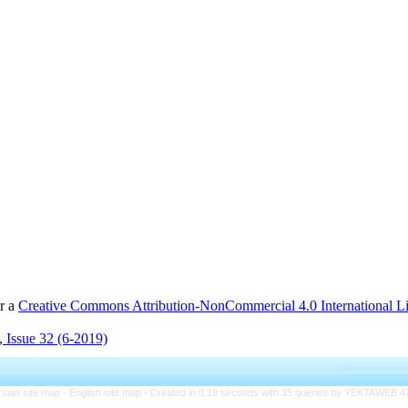
er a
Creative Commons Attribution-NonCommercial 4.0 International L
 Issue 32 (6-2019)
rsian site map -
English site map
- Created in 0.19 seconds with 35 queries by YEKTAWEB 4