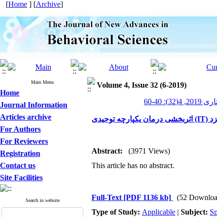
[
Home
] [
Archive
]
Main Menu
Volume 4, Issue 32 (6-2019)
Home
 40-60
Journal Information
Articles archive
یدی
For Authors
For Reviewers
Abstract:
(3971 Views)
Registration
Contact us
This article has no abstract.
Site Facilities
Full-Text
[PDF 1136 kb]
(52 Downloa
Search in website
Type of Study:
Applicable
|
Subject:
Sp