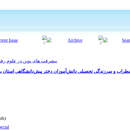
پیشرفت های نوین در علوم رفتاری 2019, 4(32):
اثربخشی درمان یکپارچه توح (IT) اب و سرزندگی تحصیلی دانش‌آموزان دختر پیش‌دانشگاهی استان یزد
ds)
ecial