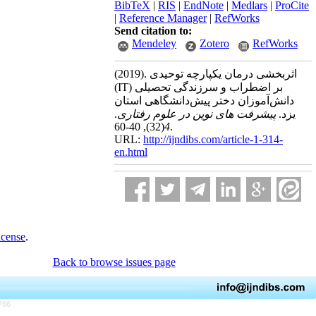
BibTeX
|
RIS
|
EndNote
|
Medlars
|
ProCite
|
Reference Manager
|
RefWorks
Send citation to:
Mendeley
Zotero
RefWorks
(2019).
اثربخشی درمان یکپارچه توحیدی
(IT) بر اضطراب و سرزندگی تحصیلی
دانش‌آموزان دختر پیش‌دانشگاهی استان
.
پیشرفت های نوین در علوم رفتاری
یزد.
(32)
4
, 40-60.
URL:
http://ijndibs.com/article-1-314-
en.html
icense
.
Back to browse issues page
766