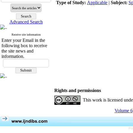
Type of Study:
Applicable
|
Subject:
Sp
Advanced Search
Receive site information
Enter your Email in the
following box to receive
the site news and
information.
Rights and permissions
This work is licensed und
Volume 6,
Pe