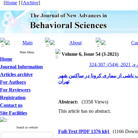
[
Home
] [
Archive
]
Main Menu
Volume 6, Issue 54 (3-2021)
Home
3-324
Journal Information
Articles archive
 ناشی از بیماری کرونا در ساکنین شهر
تهران
For Authors
For Reviewers
Registration
Abstract:
(3358 Views)
Contact us
This article has no abstract.
Site Facilities
Search in website
Full-Text
[PDF 1376 kb]
(1166 Downl