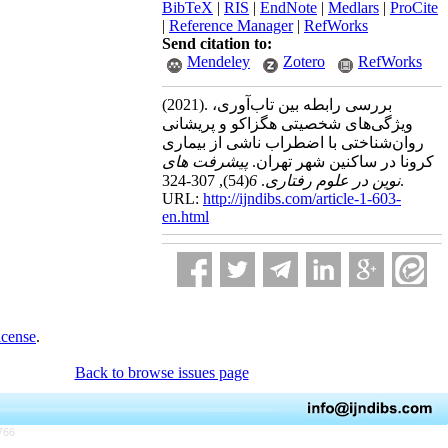
BibTeX
|
RIS
|
EndNote
|
Medlars
|
ProCite
|
Reference Manager
|
RefWorks
Send citation to:
Mendeley
Zotero
RefWorks
(2021).
بررسی رابطه بین تاب‌آوری،
ویژگی‌های شخصیتی هگزاکو و پریشانی
روان‌شناختی با اضطراب ناشی از بیماری
کرونا در ساکنین شهر تهران.
پیشرفت های
(54)
6
.
نوین در علوم رفتاری
, 307-324.
URL:
http://ijndibs.com/article-1-603-
en.html
icense
.
Back to browse issues page
766