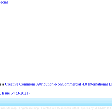
ecial
er a
Creative Commons Attribution-NonCommercial 4.0 International L
 Issue 54 (3-2021)
rsian site map -
English site map
- Created in 0.15 seconds with 35 queries by YEKTAWEB 4