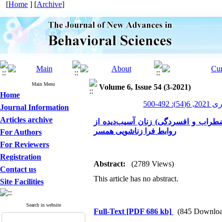
[
Home
] [
Archive
]
Main Menu
Volume 6, Issue 54 (3-2021)
Home
4-500
Journal Information
Articles archive
ضطراب و افسردگی) زنان آسیب‌دیده از
روابط فرا زناشویی همسر
For Authors
For Reviewers
Registration
Abstract:
(2789 Views)
Contact us
This article has no abstract.
Site Facilities
Search in website
Full-Text
[PDF 686 kb]
(845 Downloa