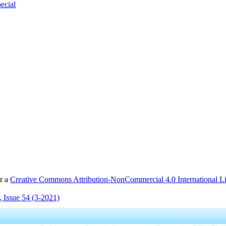
ecial
er a
Creative Commons Attribution-NonCommercial 4.0 International L
 Issue 54 (3-2021)