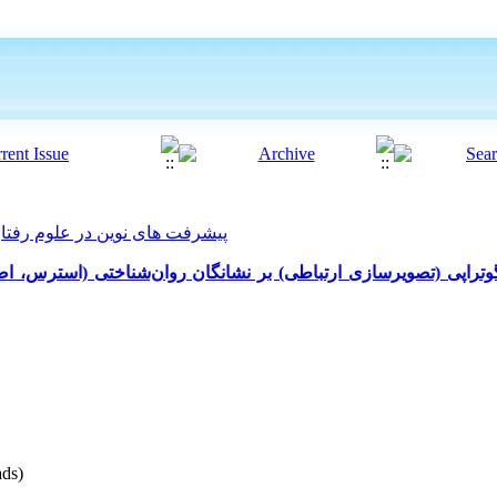
پیشرفت های نوین در علوم رفتاری 2021, 6(54): 92
تراپی (تصویرسازی ارتباطی) بر نشانگان روان‌شناختی (استرس، ا
ds)