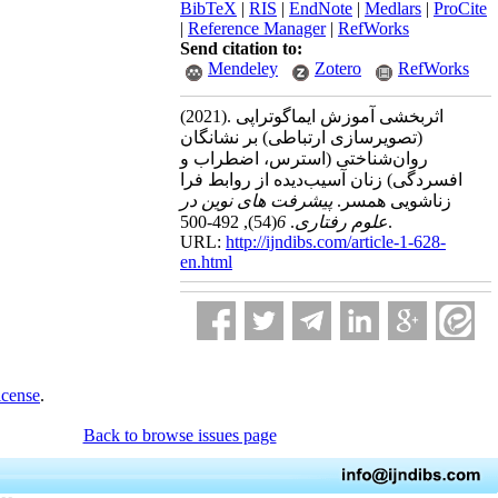
BibTeX
|
RIS
|
EndNote
|
Medlars
|
ProCite
|
Reference Manager
|
RefWorks
Send citation to:
Mendeley
Zotero
RefWorks
(2021).
اثربخشی آموزش ایماگوتراپی
(تصویرسازی ارتباطی) بر نشانگان
روان‌شناختی (استرس، اضطراب و
افسردگی) زنان آسیب‌دیده از روابط فرا
زناشویی همسر.
پیشرفت های نوین در
(54)
6
.
علوم رفتاری
, 492-500.
URL:
http://ijndibs.com/article-1-628-
en.html
icense
.
Back to browse issues page