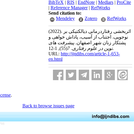
BibTeX
|
RIS
|
EndNote
|
Medlars
|
ProCite
|
Reference Manager
|
RefWorks
Send citation to:
Mendeley
Zotero
RefWorks
(2022).
اثربخشی رفتاردرمانی دیالکتیکی بر
نوجویی، اجتناب از آسیب، پاداش خواهی و
پشتکار زنان شهر اصفهان.
پیشرفت های
(55)
7
.
نوین در علوم رفتاری
, 1-12.
URL:
http://ijndibs.com/article-1-653-
en.html
icense
.
Back to browse issues page
766