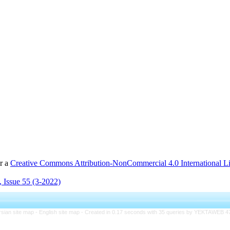
er a
Creative Commons Attribution-NonCommercial 4.0 International L
 Issue 55 (3-2022)
rsian site map -
English site map
- Created in 0.17 seconds with 35 queries by YEKTAWEB 4