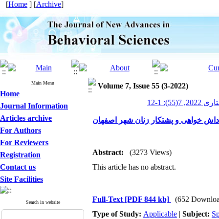
[
Home
] [
Archive
]
Main Menu
Volume 7, Issue 55 (3-2022)
Home
): 1-12
Journal Information
Articles archive
پاداش خواهی و پشتکار زنان شهر اصفهان
For Authors
For Reviewers
Abstract:
(3273 Views)
Registration
Contact us
This article has no abstract.
Site Facilities
Full-Text
[PDF 844 kb]
(652 Downloa
Search in website
Type of Study:
Applicable
|
Subject:
Sp