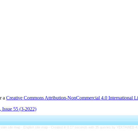
er a
Creative Commons Attribution-NonCommercial 4.0 International L
 Issue 55 (3-2022)
rsian site map -
English site map
- Created in 0.17 seconds with 35 queries by YEKTAWEB 4