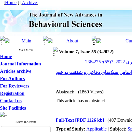
[
Home
] [
Archive
]
Main Menu
Volume 7, Issue 55 (3-2022)
Home
2-236
Journal Information
Articles archive
For Authors
For Reviewers
Abstract:
(1869 Views)
Registration
Contact us
This article has no abstract.
Site Facilities
Full-Text
[PDF 1126 kb]
(407 Downlo
Search in website
Type of Study:
Applicable
|
Subject:
Sp