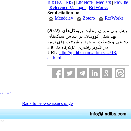
BibTeX
|
RIS
|
EndNote
|
Medlars
|
ProCite
|
Reference Manager
|
RefWorks
Send citation to:
Mendeley
Zotero
RefWorks
(2022).
پیش‌بینی میزان رعایت پروتکل‌های
بهداشتی کووید19 بر اساس سبک‌های
دفاعی و شفقت به خود.
پیشرفت های نوین
(55)
7
.
در علوم رفتاری
, 225-236.
URL:
http://ijndibs.com/article-1-713-
en.html
icense
.
Back to browse issues page
766