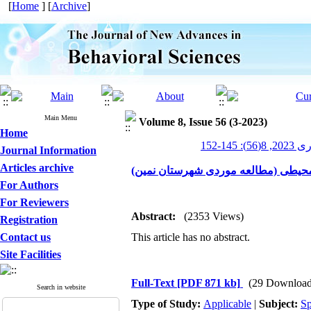
[
Home
] [
Archive
]
Main Menu
Volume 8, Issue 56 (3-2023)
Home
1-152
Journal Information
Articles archive
 محیطی (مطالعه موردی شهرستان نمین
For Authors
For Reviewers
Abstract:
(2353 Views)
Registration
Contact us
This article has no abstract.
Site Facilities
Full-Text
[PDF 871 kb]
(29 Download
Search in website
Type of Study:
Applicable
|
Subject:
Sp