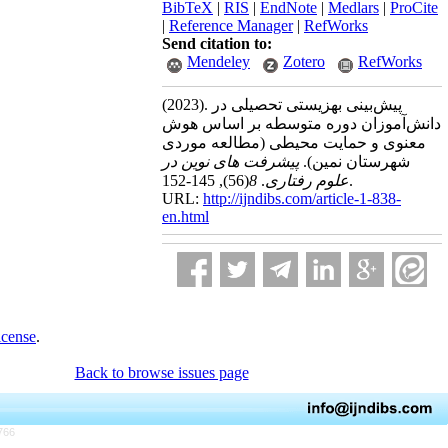
BibTeX
|
RIS
|
EndNote
|
Medlars
|
ProCite
|
Reference Manager
|
RefWorks
Send citation to:
Mendeley
Zotero
RefWorks
(2023).
پیش‌بینی بهزیستی تحصیلی در
دانش‌آموزان دوره متوسطه بر اساس هوش
معنوی و حمایت محیطی (مطالعه موردی
شهرستان نمین).
پیشرفت های نوین در
(56)
8
.
علوم رفتاری
, 145-152.
URL:
http://ijndibs.com/article-1-838-
en.html
icense
.
Back to browse issues page
766