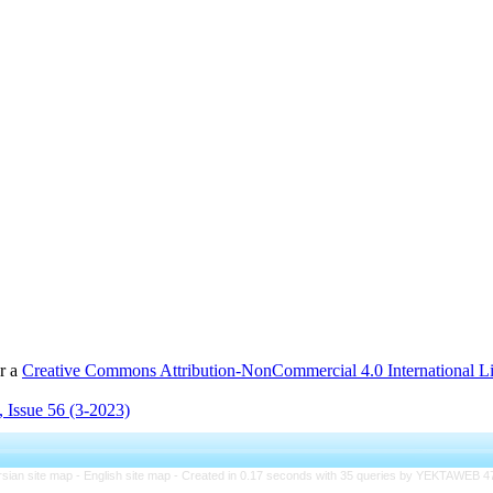
er a
Creative Commons Attribution-NonCommercial 4.0 International L
 Issue 56 (3-2023)
rsian site map -
English site map
- Created in 0.17 seconds with 35 queries by YEKTAWEB 4