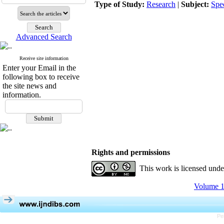
Type of Study:
Research
|
Subject:
Spe
Advanced Search
Receive site information
Enter your Email in the
following box to receive
the site news and
information.
Rights and permissions
This work is licensed und
Volume 1
Pe