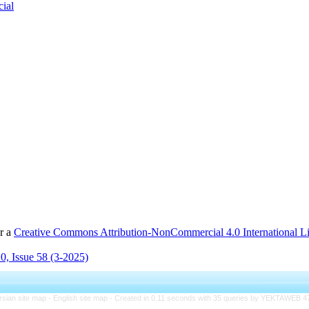
cial
er a
Creative Commons Attribution-NonCommercial 4.0 International L
0, Issue 58 (3-2025)
rsian site map -
English site map
- Created in 0.11 seconds with 35 queries by YEKTAWEB 4