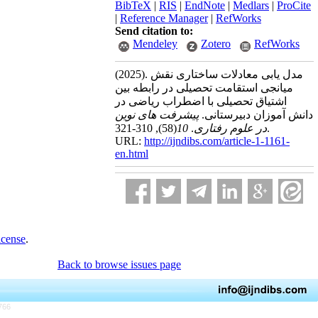
BibTeX
|
RIS
|
EndNote
|
Medlars
|
ProCite
|
Reference Manager
|
RefWorks
Send citation to:
Mendeley
Zotero
RefWorks
(2025).
مدل یابی معادلات ساختاری نقش
میانجی استقامت تحصیلی در رابطه بین
اشتیاق تحصیلی با اضطراب‌ ریاضی در
دانش آموزان دبیرستانی.
پیشرفت های نوین
(58)
10
.
در علوم رفتاری
, 310-321.
URL:
http://ijndibs.com/article-1-1161-
en.html
icense
.
Back to browse issues page
766