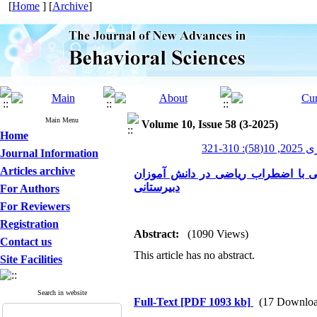
[
Home
] [
Archive
]
Main Menu
Volume 10, Issue 58 (3-2025)
Home
-321
Journal Information
Articles archive
ی با اضطراب‌ ریاضی در دانش آموزان
دبیرستانی
For Authors
For Reviewers
Registration
Abstract:
(1090 Views)
Contact us
This article has no abstract.
Site Facilities
Search in website
Full-Text
[PDF 1093 kb]
(17 Downloa