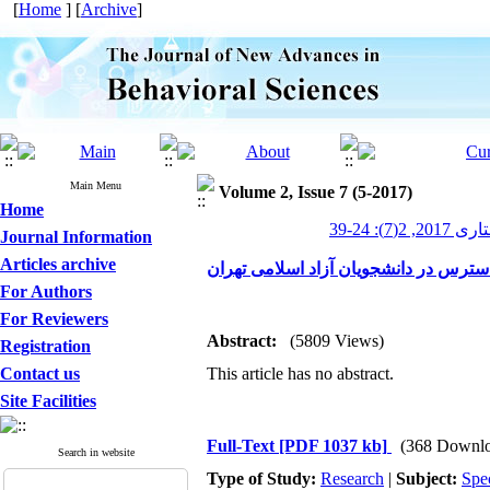
[
Home
] [
Archive
]
Main Menu
Volume 2, Issue 7 (5-2017)
Home
: 24-39
Journal Information
Articles archive
استرس در دانشجویان آزاد اسلامی تهران
For Authors
For Reviewers
Abstract:
(5809 Views)
Registration
Contact us
This article has no abstract.
Site Facilities
Full-Text
[PDF 1037 kb]
(368 Downlo
Search in website
Type of Study:
Research
|
Subject:
Spe