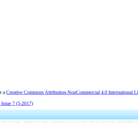
er a
Creative Commons Attribution-NonCommercial 4.0 International L
 Issue 7 (5-2017)
rsian site map -
English site map
- Created in 0.12 seconds with 35 queries by YEKTAWEB 4