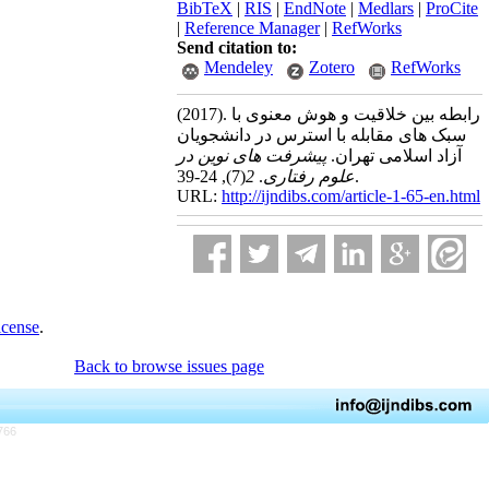
BibTeX
|
RIS
|
EndNote
|
Medlars
|
ProCite
|
Reference Manager
|
RefWorks
Send citation to:
Mendeley
Zotero
RefWorks
(2017).
رابطه بین خلاقیت و هوش معنوی با
سبک های مقابله با استرس در دانشجویان
آزاد اسلامی تهران.
پیشرفت های نوین در
(7)
2
.
علوم رفتاری
, 24-39.
URL:
http://ijndibs.com/article-1-65-en.html
icense
.
Back to browse issues page
766